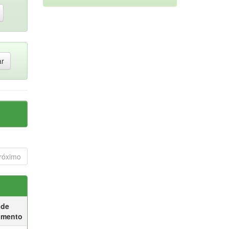
róximo
 de
umento