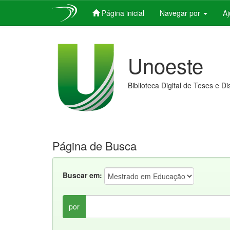
Página inicial
Navegar por
A
Skip
navigation
Unoeste
Biblioteca Digital de Teses e D
Página de Busca
Buscar em:
por