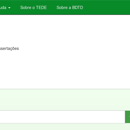
juda
Sobre o TEDE
Sobre a BDTD
issertações