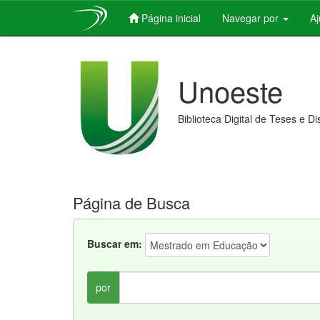
Página inicial
Navegar por
A
Skip
navigation
Unoeste
Biblioteca Digital de Teses e D
Página de Busca
Buscar em:
por