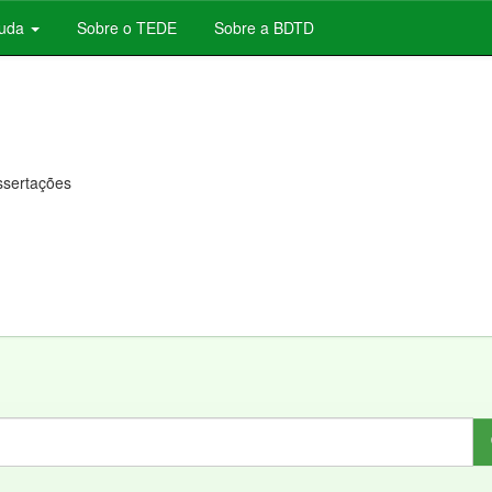
juda
Sobre o TEDE
Sobre a BDTD
issertações