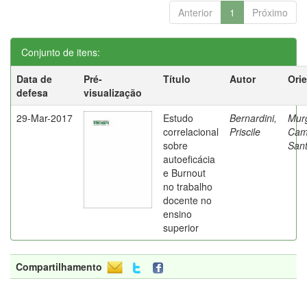
Anterior
1
Próximo
Conjunto de itens:
Data de
Pré-
Título
Autor
Ori
defesa
visualização
29-Mar-2017
Estudo
Bernardini,
Mur
correlacional
Priscile
Cam
sobre
Sant
autoeficácia
e Burnout
no trabalho
docente no
ensino
superior
Compartilhamento