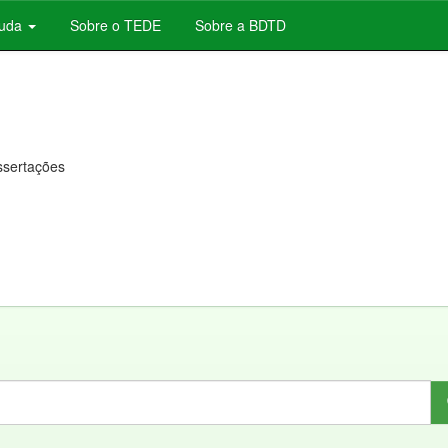
juda
Sobre o TEDE
Sobre a BDTD
issertações