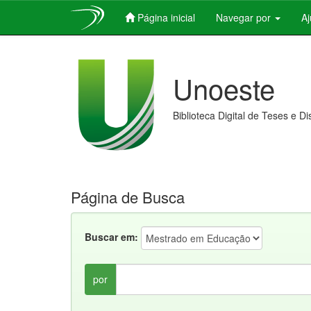
Página inicial
Navegar por
A
Skip
navigation
Unoeste
Biblioteca Digital de Teses e D
Página de Busca
Buscar em:
por