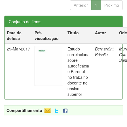
Anterior
1
Próximo
Conjunto de itens:
Data de
Pré-
Título
Autor
Ori
defesa
visualização
29-Mar-2017
Estudo
Bernardini,
Mur
correlacional
Priscile
Cam
sobre
Sant
autoeficácia
e Burnout
no trabalho
docente no
ensino
superior
Compartilhamento