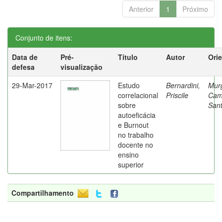
Anterior
1
Próximo
Conjunto de itens:
Data de
Pré-
Título
Autor
Ori
defesa
visualização
29-Mar-2017
Estudo
Bernardini,
Mur
correlacional
Priscile
Cam
sobre
Sant
autoeficácia
e Burnout
no trabalho
docente no
ensino
superior
Compartilhamento