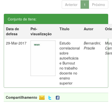
Anterior
1
Próximo
Conjunto de itens:
Data de
Pré-
Título
Autor
Ori
defesa
visualização
29-Mar-2017
Estudo
Bernardini,
Mur
correlacional
Priscile
Cam
sobre
Sant
autoeficácia
e Burnout
no trabalho
docente no
ensino
superior
Compartilhamento