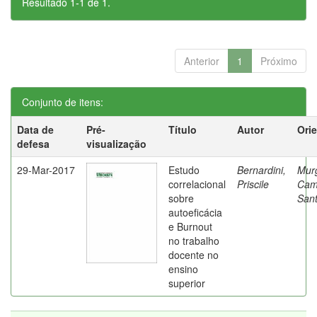
Resultado 1-1 de 1.
Anterior
1
Próximo
Conjunto de itens:
Data de
Pré-
Título
Autor
Ori
defesa
visualização
29-Mar-2017
Estudo
Bernardini,
Mur
correlacional
Priscile
Cam
sobre
Sant
autoeficácia
e Burnout
no trabalho
docente no
ensino
superior