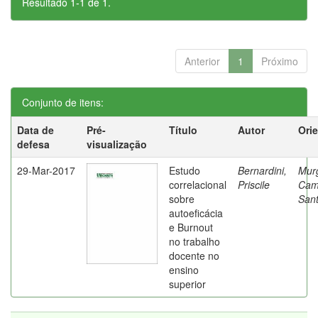
Resultado 1-1 de 1.
Anterior
1
Próximo
Conjunto de itens:
Data de
Pré-
Título
Autor
Ori
defesa
visualização
29-Mar-2017
Estudo
Bernardini,
Mur
correlacional
Priscile
Cam
sobre
Sant
autoeficácia
e Burnout
no trabalho
docente no
ensino
superior