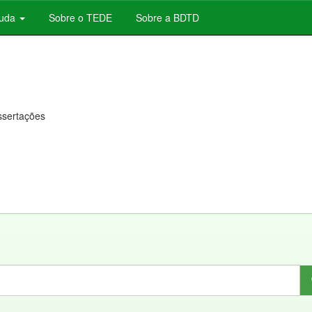
juda
Sobre o TEDE
Sobre a BDTD
issertações