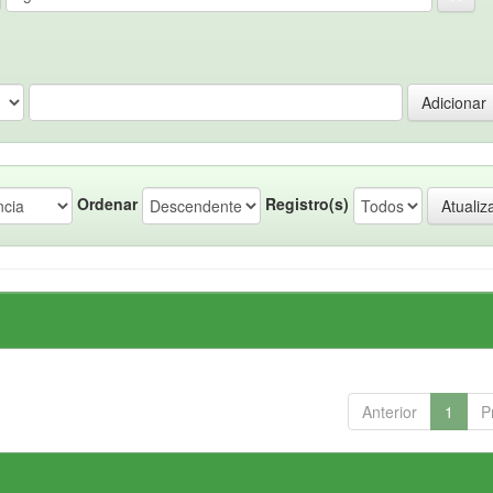
Ordenar
Registro(s)
Anterior
1
P