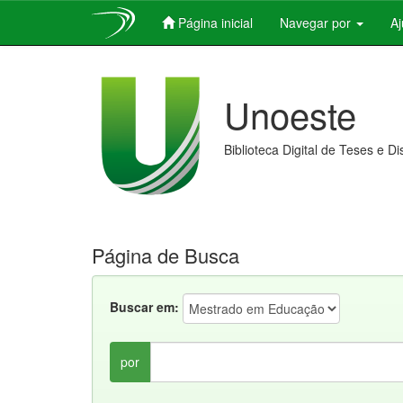
Página inicial
Navegar por
A
Skip
navigation
Unoeste
Biblioteca Digital de Teses e D
Página de Busca
Buscar em:
por