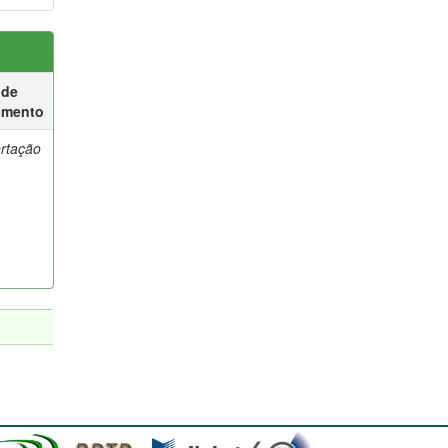
 de
umento
ertação