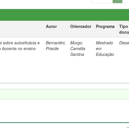
Autor
Orientador
Programa
Tipo
doc
l sobre autoeficácia e
Bernardini,
Murgo,
Mestrado
Diss
o docente no ensino
Priscile
Camélia
em
Santina
Educação