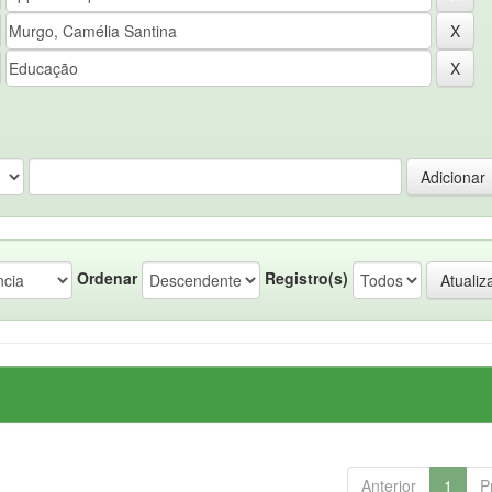
Ordenar
Registro(s)
Anterior
1
P