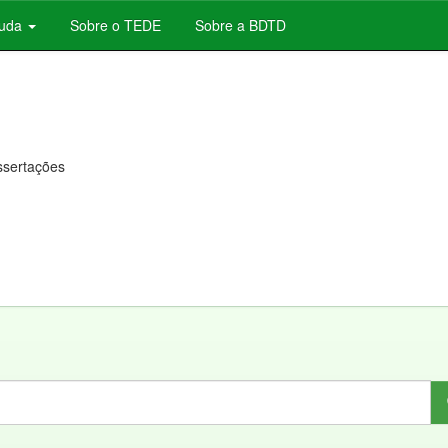
juda
Sobre o TEDE
Sobre a BDTD
issertações