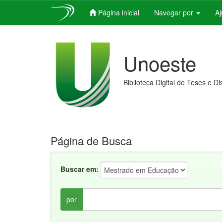
Página inicial
Navegar por
A
Skip
navigation
Unoeste
Biblioteca Digital de Teses e D
Página de Busca
Buscar em:
por