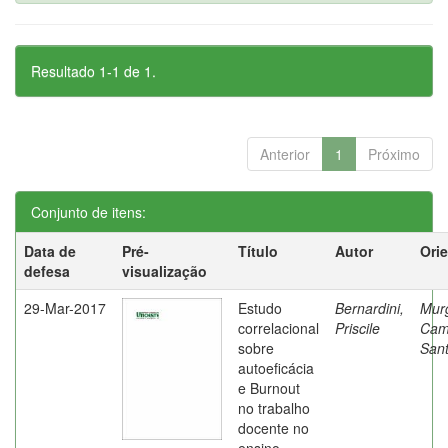
Resultado 1-1 de 1.
Anterior
1
Próximo
Conjunto de itens:
Data de
Pré-
Título
Autor
Ori
defesa
visualização
29-Mar-2017
Estudo
Bernardini,
Mur
correlacional
Priscile
Cam
sobre
Sant
autoeficácia
e Burnout
no trabalho
docente no