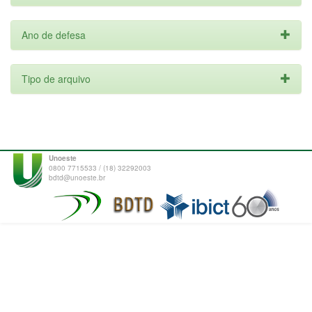
Ano de defesa
Tipo de arquivo
Unoeste
0800 7715533 / (18) 32292003
bdtd@unoeste.br