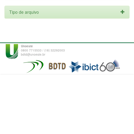
Tipo de arquivo
Unoeste
0800 7715533 / (18) 32292003
bdtd@unoeste.br