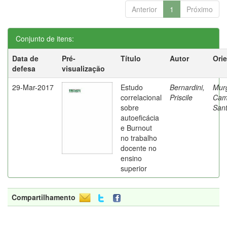
Anterior
1
Próximo
Conjunto de itens:
Data de
Pré-
Título
Autor
Ori
defesa
visualização
29-Mar-2017
Estudo
Bernardini,
Mur
correlacional
Priscile
Cam
sobre
Sant
autoeficácia
e Burnout
no trabalho
docente no
ensino
superior
Compartilhamento