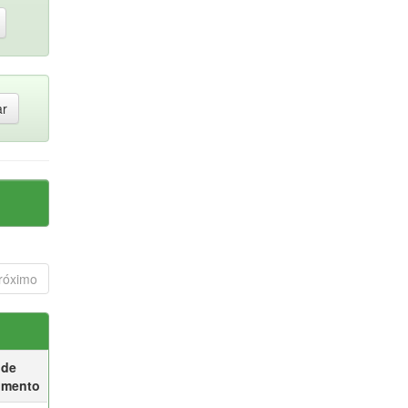
róximo
 de
umento