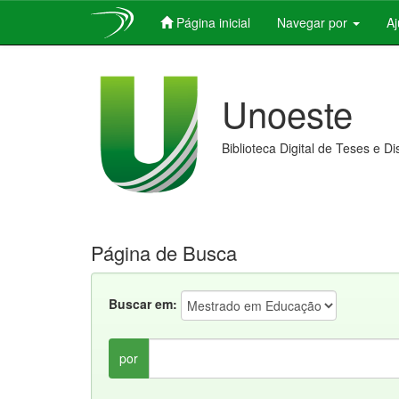
Página inicial
Navegar por
A
Skip
navigation
Unoeste
Biblioteca Digital de Teses e D
Página de Busca
Buscar em:
por