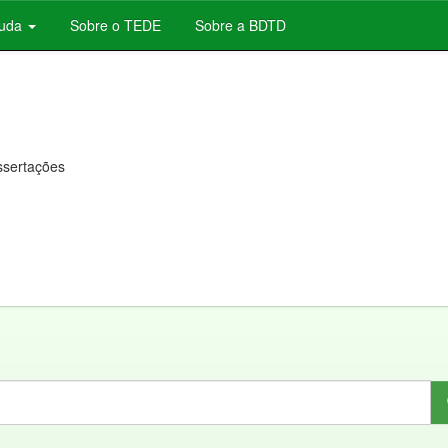
juda
Sobre o TEDE
Sobre a BDTD
issertações