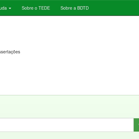
juda
Sobre o TEDE
Sobre a BDTD
issertações