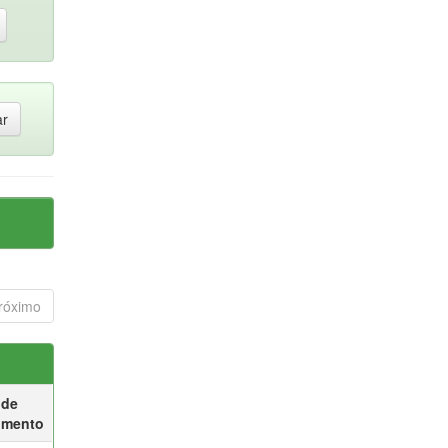
róximo
 de
umento