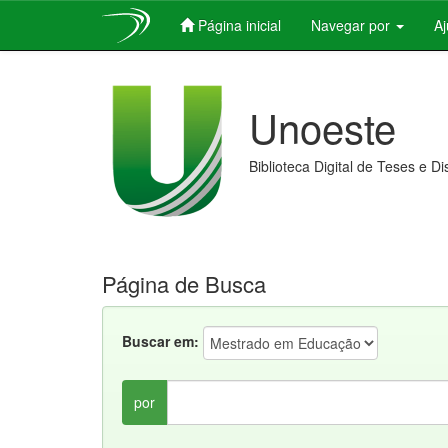
Página inicial
Navegar por
A
Skip
navigation
Unoeste
Biblioteca Digital de Teses e D
Página de Busca
Buscar em:
por