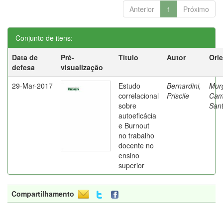
Anterior
1
Próximo
Conjunto de itens:
Data de
Pré-
Título
Autor
Ori
defesa
visualização
29-Mar-2017
Estudo
Bernardini,
Mur
correlacional
Priscile
Cam
sobre
Sant
autoeficácia
e Burnout
no trabalho
docente no
ensino
superior
Compartilhamento