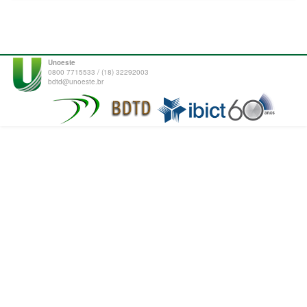
Unoeste
0800 7715533 / (18) 32292003
bdtd@unoeste.br