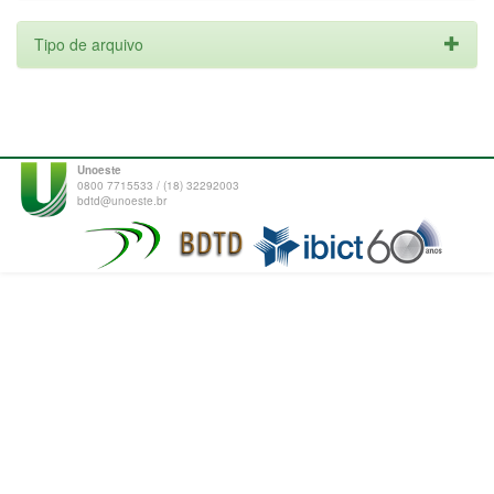
Tipo de arquivo
Unoeste
0800 7715533 / (18) 32292003
bdtd@unoeste.br