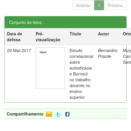
Anterior
1
Próximo
Conjunto de itens:
Data de
Pré-
Título
Autor
Ori
defesa
visualização
29-Mar-2017
Estudo
Bernardini,
Mur
correlacional
Priscile
Cam
sobre
Sant
autoeficácia
e Burnout
no trabalho
docente no
ensino
superior
Compartilhamento