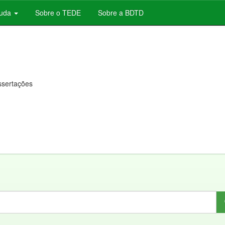
juda
Sobre o TEDE
Sobre a BDTD
issertações