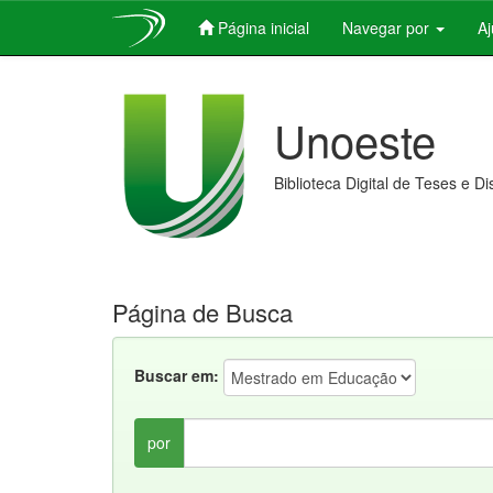
Página inicial
Navegar por
A
Skip
navigation
Unoeste
Biblioteca Digital de Teses e D
Página de Busca
Buscar em:
por