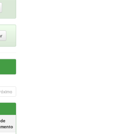
róximo
 de
umento