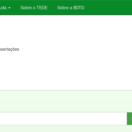
juda
Sobre o TEDE
Sobre a BDTD
issertações