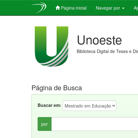
Página inicial
Navegar por
A
Skip
navigation
Unoeste
Biblioteca Digital de Teses e D
Página de Busca
Buscar em:
por