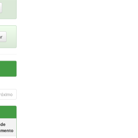
róximo
 de
umento