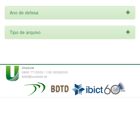
Ano de defesa
Tipo de arquivo
Unoeste
0800 7715533 / (18) 32292003
bdtd@unoeste.br