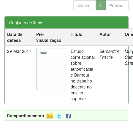
Anterior
1
Próximo
Conjunto de itens:
Data de
Pré-
Título
Autor
Ori
defesa
visualização
29-Mar-2017
Estudo
Bernardini,
Mur
correlacional
Priscile
Cam
sobre
Sant
autoeficácia
e Burnout
no trabalho
docente no
ensino
superior
Compartilhamento