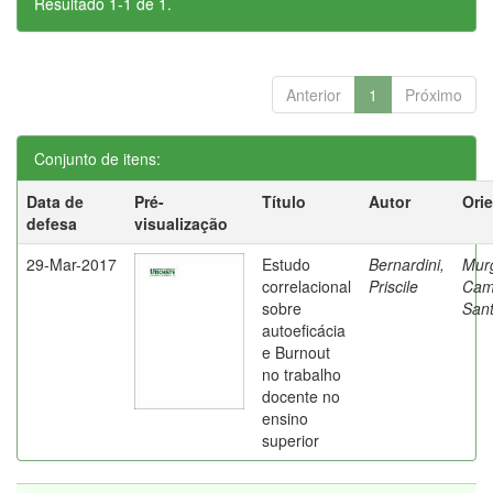
Resultado 1-1 de 1.
Anterior
1
Próximo
Conjunto de itens:
Data de
Pré-
Título
Autor
Ori
defesa
visualização
29-Mar-2017
Estudo
Bernardini,
Mur
correlacional
Priscile
Cam
sobre
Sant
autoeficácia
e Burnout
no trabalho
docente no
ensino
superior