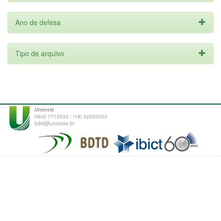
Ano de defesa
Tipo de arquivo
Unoeste
0800 7715533 / (18) 32292003
bdtd@unoeste.br