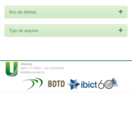
Ano de defesa
Tipo de arquivo
Unoeste
0800 7715533 / (18) 32292003
bdtd@unoeste.br