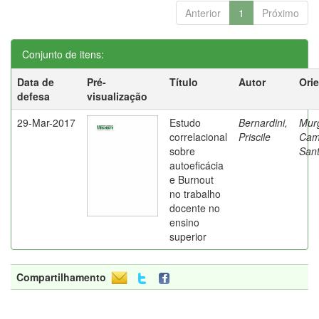
Anterior
1
Próximo
Conjunto de itens:
Data de
Pré-
Título
Autor
Ori
defesa
visualização
29-Mar-2017
Estudo
Bernardini,
Mur
correlacional
Priscile
Cam
sobre
Sant
autoeficácia
e Burnout
no trabalho
docente no
ensino
superior
Compartilhamento