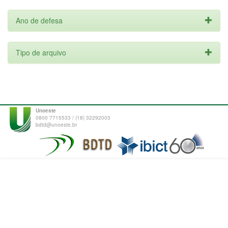
Ano de defesa
Tipo de arquivo
Unoeste
0800 7715533 / (18) 32292003
bdtd@unoeste.br