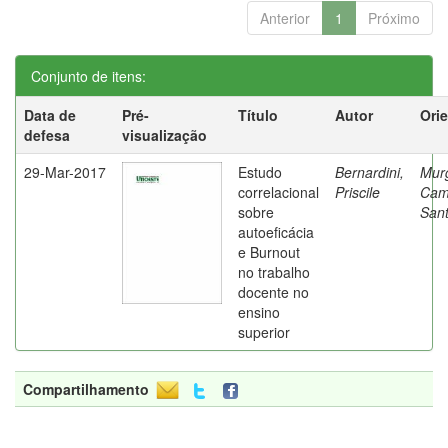
Anterior
1
Próximo
Conjunto de itens:
Data de
Pré-
Título
Autor
Ori
defesa
visualização
29-Mar-2017
Estudo
Bernardini,
Mur
correlacional
Priscile
Cam
sobre
Sant
autoeficácia
e Burnout
no trabalho
docente no
ensino
superior
Compartilhamento