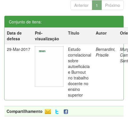
Anterior
1
Próximo
Conjunto de itens:
Data de
Pré-
Título
Autor
Ori
defesa
visualização
29-Mar-2017
Estudo
Bernardini,
Mur
correlacional
Priscile
Cam
sobre
Sant
autoeficácia
e Burnout
no trabalho
docente no
ensino
superior
Compartilhamento