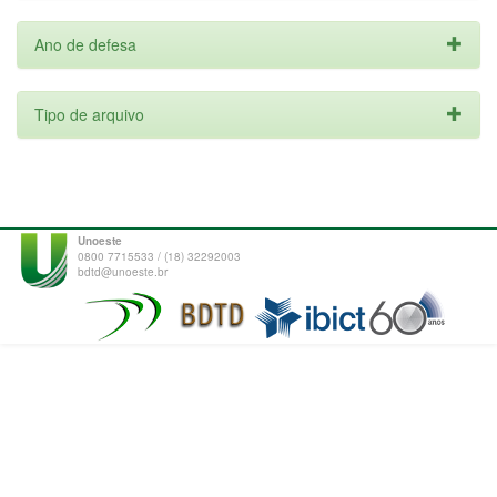
Ano de defesa
Tipo de arquivo
Unoeste
0800 7715533 / (18) 32292003
bdtd@unoeste.br