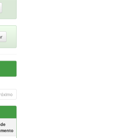
róximo
 de
umento