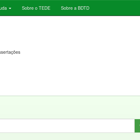
juda
Sobre o TEDE
Sobre a BDTD
issertações