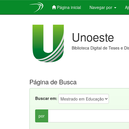
Página inicial
Navegar por
A
Skip
navigation
Unoeste
Biblioteca Digital de Teses e D
Página de Busca
Buscar em:
por