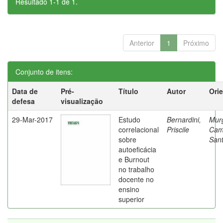
Resultado 1-1 de 1.
Anterior
1
Próximo
Conjunto de itens:
Data de
Pré-
Título
Autor
Ori
defesa
visualização
29-Mar-2017
Estudo
Bernardini,
Mur
correlacional
Priscile
Cam
sobre
Sant
autoeficácia
e Burnout
no trabalho
docente no
ensino
superior