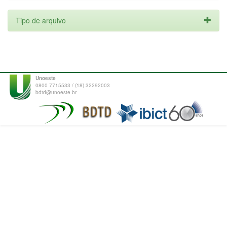
Tipo de arquivo
Unoeste
0800 7715533 / (18) 32292003
bdtd@unoeste.br