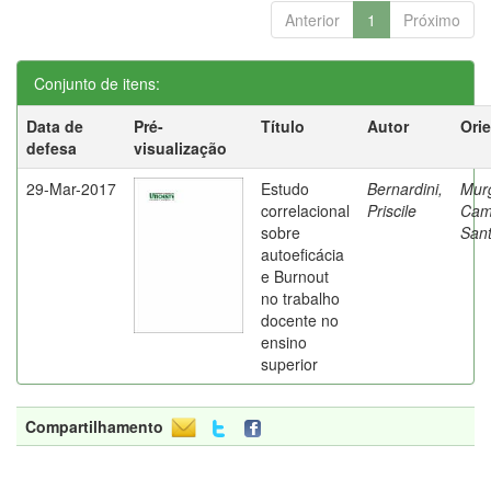
Anterior
1
Próximo
Conjunto de itens:
Data de
Pré-
Título
Autor
Ori
defesa
visualização
29-Mar-2017
Estudo
Bernardini,
Mur
correlacional
Priscile
Cam
sobre
Sant
autoeficácia
e Burnout
no trabalho
docente no
ensino
superior
Compartilhamento