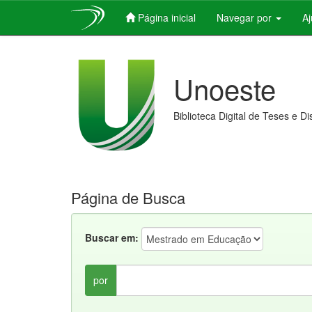
Página inicial
Navegar por
A
Skip
navigation
Unoeste
Biblioteca Digital de Teses e D
Página de Busca
Buscar em:
por