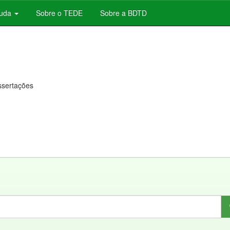
juda
Sobre o TEDE
Sobre a BDTD
issertações