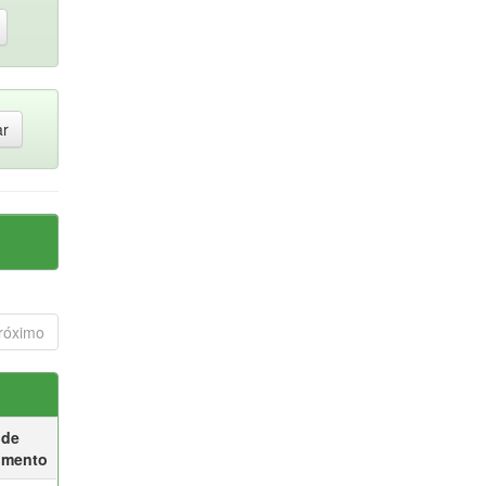
róximo
 de
umento