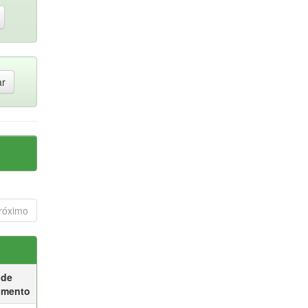
róximo
 de
umento