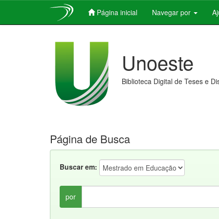
Página inicial
Navegar por
A
Skip
navigation
Unoeste
Biblioteca Digital de Teses e D
Página de Busca
Buscar em:
por