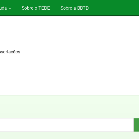
juda
Sobre o TEDE
Sobre a BDTD
issertações