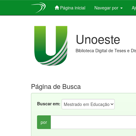
Página inicial
Navegar por
A
Skip
navigation
Unoeste
Biblioteca Digital de Teses e D
Página de Busca
Buscar em:
por