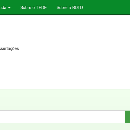
juda
Sobre o TEDE
Sobre a BDTD
issertações