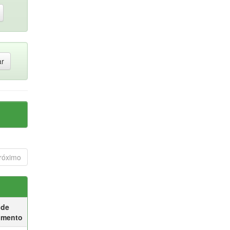
róximo
 de
umento