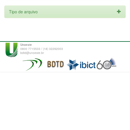
Tipo de arquivo
Unoeste
0800 7715533 / (18) 32292003
bdtd@unoeste.br