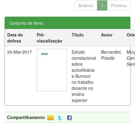
Anterior
1
Próximo
Conjunto de itens:
Data de
Pré-
Título
Autor
Ori
defesa
visualização
29-Mar-2017
Estudo
Bernardini,
Mur
correlacional
Priscile
Cam
sobre
Sant
autoeficácia
e Burnout
no trabalho
docente no
ensino
superior
Compartilhamento