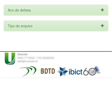
Ano de defesa
Tipo de arquivo
Unoeste
0800 7715533 / (18) 32292003
bdtd@unoeste.br