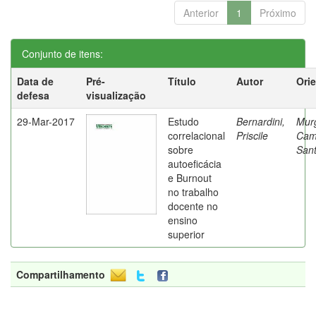
Anterior
1
Próximo
Conjunto de itens:
Data de
Pré-
Título
Autor
Ori
defesa
visualização
29-Mar-2017
Estudo
Bernardini,
Mur
correlacional
Priscile
Cam
sobre
Sant
autoeficácia
e Burnout
no trabalho
docente no
ensino
superior
Compartilhamento