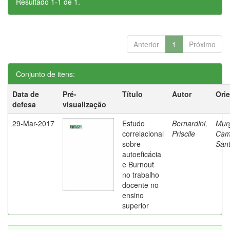
Resultado 1-1 de 1.
Anterior
1
Próximo
Conjunto de itens:
Data de
Pré-
Título
Autor
Ori
defesa
visualização
29-Mar-2017
Estudo
Bernardini,
Mur
correlacional
Priscile
Cam
sobre
Sant
autoeficácia
e Burnout
no trabalho
docente no
ensino
superior