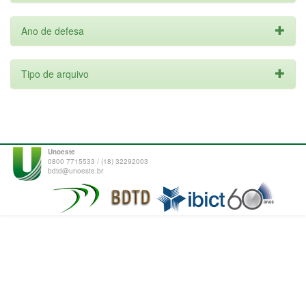
Ano de defesa
Tipo de arquivo
Unoeste
0800 7715533 / (18) 32292003
bdtd@unoeste.br