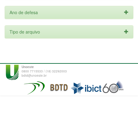
Ano de defesa
Tipo de arquivo
Unoeste
0800 7715533 / (18) 32292003
bdtd@unoeste.br