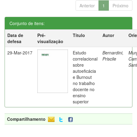
Anterior
1
Próximo
Conjunto de itens:
Data de
Pré-
Título
Autor
Ori
defesa
visualização
29-Mar-2017
Estudo
Bernardini,
Mur
correlacional
Priscile
Cam
sobre
Sant
autoeficácia
e Burnout
no trabalho
docente no
ensino
superior
Compartilhamento