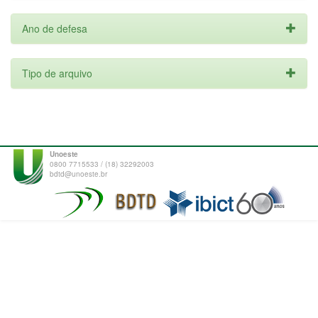
Ano de defesa
Tipo de arquivo
Unoeste
0800 7715533 / (18) 32292003
bdtd@unoeste.br