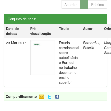
Anterior
1
Próximo
Conjunto de itens:
Data de
Pré-
Título
Autor
Ori
defesa
visualização
29-Mar-2017
Estudo
Bernardini,
Mur
correlacional
Priscile
Cam
sobre
Sant
autoeficácia
e Burnout
no trabalho
docente no
ensino
superior
Compartilhamento