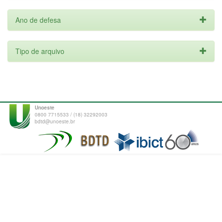
Ano de defesa
Tipo de arquivo
Unoeste
0800 7715533 / (18) 32292003
bdtd@unoeste.br