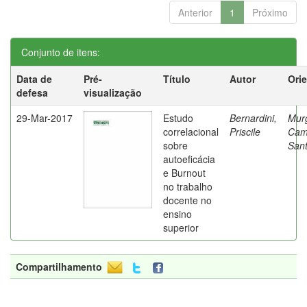
Anterior
1
Próximo
Conjunto de itens:
Data de
Pré-
Título
Autor
Ori
defesa
visualização
29-Mar-2017
Estudo
Bernardini,
Mur
correlacional
Priscile
Cam
sobre
Sant
autoeficácia
e Burnout
no trabalho
docente no
ensino
superior
Compartilhamento