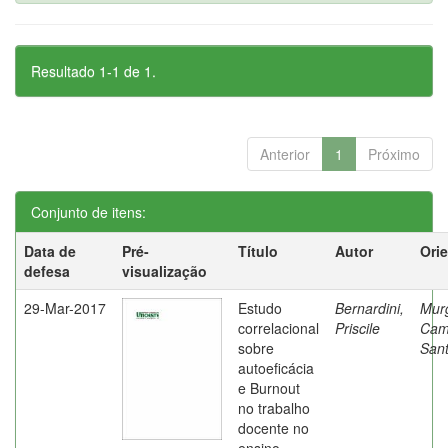
Resultado 1-1 de 1.
Anterior
1
Próximo
Conjunto de itens:
Data de
Pré-
Título
Autor
Ori
defesa
visualização
29-Mar-2017
Estudo
Bernardini,
Mur
correlacional
Priscile
Cam
sobre
Sant
autoeficácia
e Burnout
no trabalho
docente no