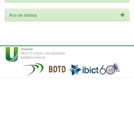
Ano de defesa
Unoeste
0800 7715533 / (18) 32292003
bdtd@unoeste.br