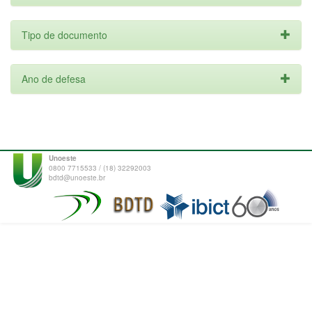
Tipo de documento
Ano de defesa
Unoeste
0800 7715533 / (18) 32292003
bdtd@unoeste.br