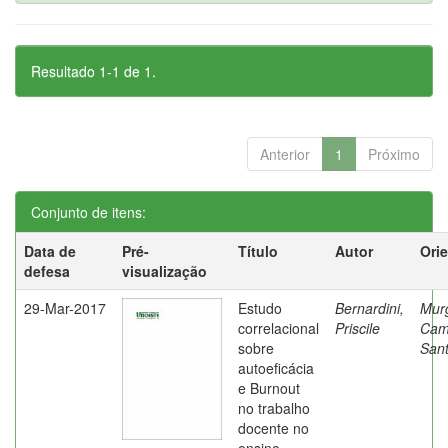
Resultado 1-1 de 1.
Anterior
1
Próximo
Conjunto de itens:
Data de
Pré-
Título
Autor
Ori
defesa
visualização
29-Mar-2017
Estudo
Bernardini,
Mur
correlacional
Priscile
Cam
sobre
Sant
autoeficácia
e Burnout
no trabalho
docente no