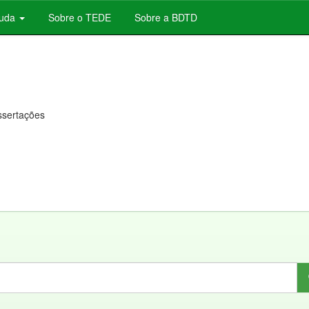
juda
Sobre o TEDE
Sobre a BDTD
issertações