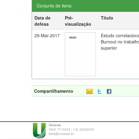
Conjunto de itens:
Data de
Pré-
Título
defesa
visualização
29-Mar-2017
Estudo correlaciona
Burnout no trabalh
superior
Compartilhamento
Unoeste
0800 7715533 / (18) 32292003
bdtd@unoeste.br