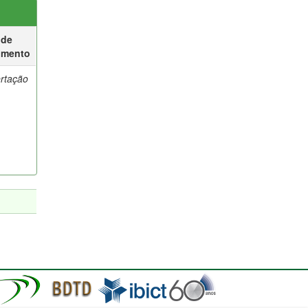
 de
umento
ertação