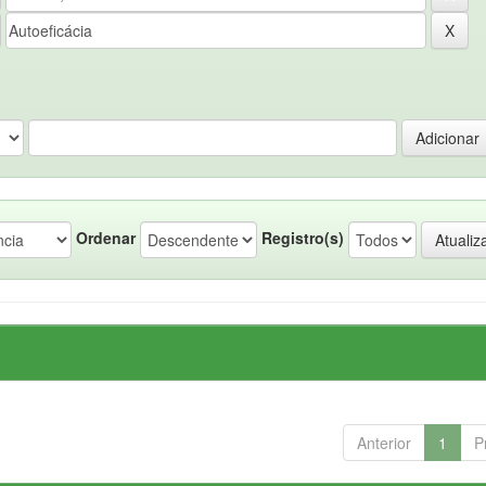
Ordenar
Registro(s)
Anterior
1
P