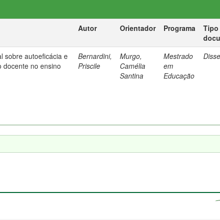
Autor
Orientador
Programa
Tipo
doc
l sobre autoeficácia e
Bernardini,
Murgo,
Mestrado
Diss
o docente no ensino
Priscile
Camélia
em
Santina
Educação