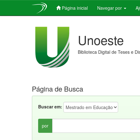
Página inicial
Navegar por
A
Skip
navigation
Unoeste
Biblioteca Digital de Teses e D
Página de Busca
Buscar em:
por