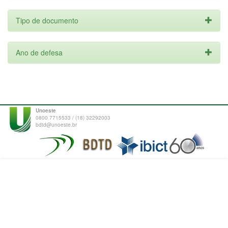
Tipo de documento
Ano de defesa
Unoeste
0800 7715533 / (18) 32292003
bdtd@unoeste.br