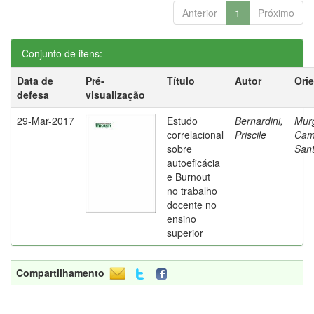
Anterior
1
Próximo
Conjunto de itens:
Data de
Pré-
Título
Autor
Ori
defesa
visualização
29-Mar-2017
Estudo
Bernardini,
Mur
correlacional
Priscile
Cam
sobre
Sant
autoeficácia
e Burnout
no trabalho
docente no
ensino
superior
Compartilhamento