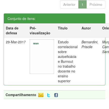
Anterior
1
Próximo
Conjunto de itens:
Data de
Pré-
Título
Autor
Ori
defesa
visualização
29-Mar-2017
Estudo
Bernardini,
Mur
correlacional
Priscile
Cam
sobre
Sant
autoeficácia
e Burnout
no trabalho
docente no
ensino
superior
Compartilhamento