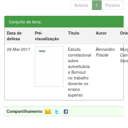
Anterior
1
Próximo
Conjunto de itens:
Data de
Pré-
Título
Autor
Ori
defesa
visualização
29-Mar-2017
Estudo
Bernardini,
Mur
correlacional
Priscile
Cam
sobre
Sant
autoeficácia
e Burnout
no trabalho
docente no
ensino
superior
Compartilhamento