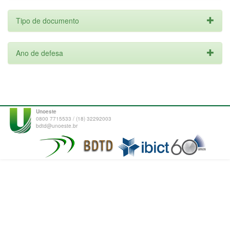
Tipo de documento
Ano de defesa
Unoeste
0800 7715533 / (18) 32292003
bdtd@unoeste.br