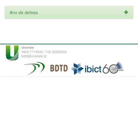
Ano de defesa
Unoeste
0800 7715533 / (18) 32292003
bdtd@unoeste.br