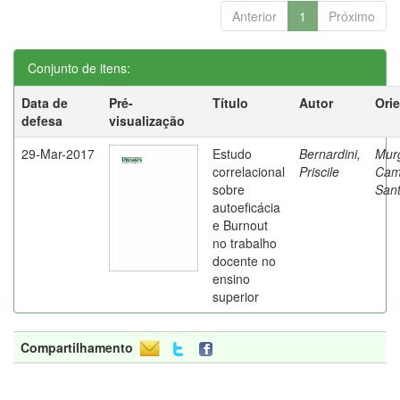
Anterior
1
Próximo
Conjunto de itens:
Data de
Pré-
Título
Autor
Ori
defesa
visualização
29-Mar-2017
Estudo
Bernardini,
Mur
correlacional
Priscile
Cam
sobre
Sant
autoeficácia
e Burnout
no trabalho
docente no
ensino
superior
Compartilhamento