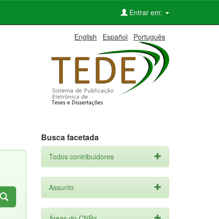
Entrar em:
English
Español
Português
Busca facetada
Todos contribuidores
Assunto
Áreas do CNPq