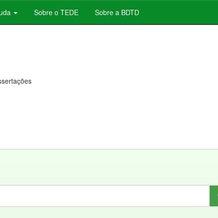
juda
Sobre o TEDE
Sobre a BDTD
issertações