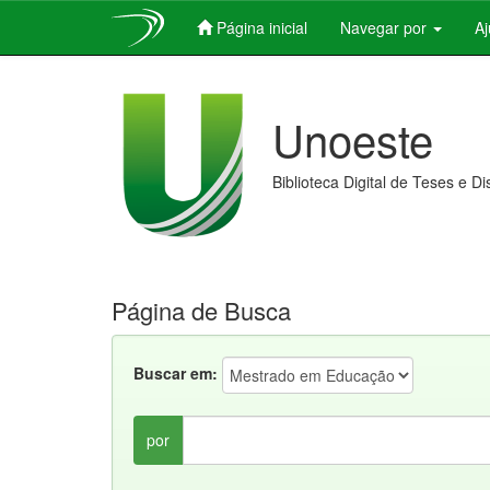
Página inicial
Navegar por
A
Skip
navigation
Unoeste
Biblioteca Digital de Teses e D
Página de Busca
Buscar em:
por