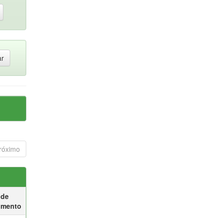
róximo
 de
umento