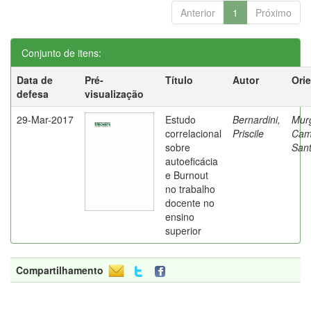
Anterior
1
Próximo
Conjunto de itens:
Data de
Pré-
Título
Autor
Ori
defesa
visualização
29-Mar-2017
Estudo
Bernardini,
Mur
correlacional
Priscile
Cam
sobre
Sant
autoeficácia
e Burnout
no trabalho
docente no
ensino
superior
Compartilhamento