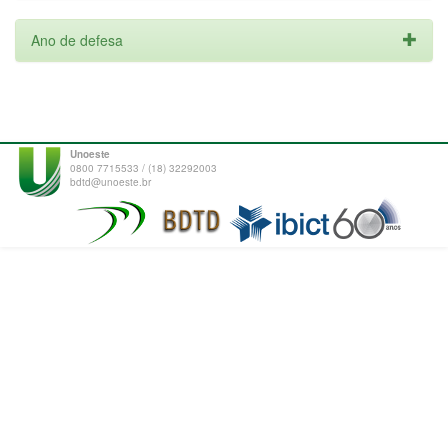
Ano de defesa
Unoeste
0800 7715533 / (18) 32292003
bdtd@unoeste.br