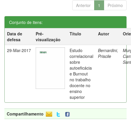
Anterior
1
Próximo
Conjunto de itens:
Data de
Pré-
Título
Autor
Ori
defesa
visualização
29-Mar-2017
Estudo
Bernardini,
Mur
correlacional
Priscile
Cam
sobre
Sant
autoeficácia
e Burnout
no trabalho
docente no
ensino
superior
Compartilhamento