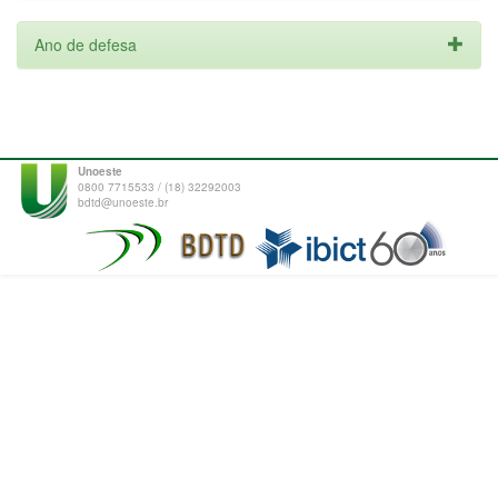
Ano de defesa
Unoeste
0800 7715533 / (18) 32292003
bdtd@unoeste.br