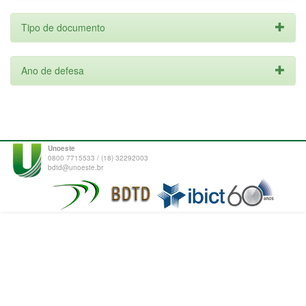
Tipo de documento
Ano de defesa
Unoeste
0800 7715533 / (18) 32292003
bdtd@unoeste.br