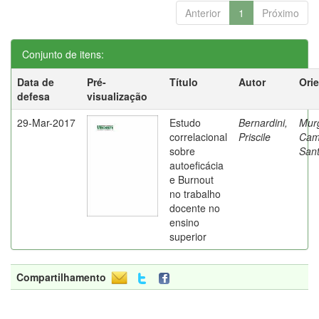
Anterior
1
Próximo
Conjunto de itens:
Data de
Pré-
Título
Autor
Ori
defesa
visualização
29-Mar-2017
Estudo
Bernardini,
Mur
correlacional
Priscile
Cam
sobre
Sant
autoeficácia
e Burnout
no trabalho
docente no
ensino
superior
Compartilhamento