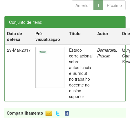
Anterior
1
Próximo
Conjunto de itens:
Data de
Pré-
Título
Autor
Ori
defesa
visualização
29-Mar-2017
Estudo
Bernardini,
Mur
correlacional
Priscile
Cam
sobre
Sant
autoeficácia
e Burnout
no trabalho
docente no
ensino
superior
Compartilhamento