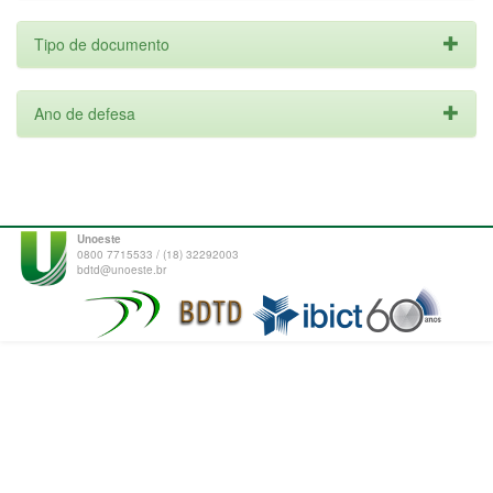
Tipo de documento
Ano de defesa
Unoeste
0800 7715533 / (18) 32292003
bdtd@unoeste.br