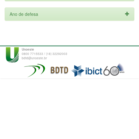
Ano de defesa
Unoeste
0800 7715533 / (18) 32292003
bdtd@unoeste.br