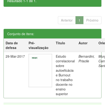
Resultado 1-1 de 1.
Anterior
1
Próximo
Conjunto de itens:
Data de
Pré-
Título
Autor
Ori
defesa
visualização
29-Mar-2017
Estudo
Bernardini,
Mur
correlacional
Priscile
Cam
sobre
Sant
autoeficácia
e Burnout
no trabalho
docente no
ensino
superior