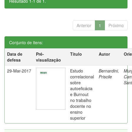
Resultado 1-1 de 1.
Anterior
1
Próximo
Conjunto de itens:
Data de
Pré-
Título
Autor
Ori
defesa
visualização
29-Mar-2017
Estudo
Bernardini,
Mur
correlacional
Priscile
Cam
sobre
Sant
autoeficácia
e Burnout
no trabalho
docente no
ensino
superior