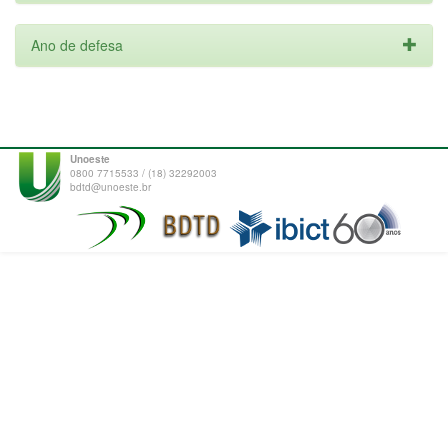
Ano de defesa
Unoeste
0800 7715533 / (18) 32292003
bdtd@unoeste.br